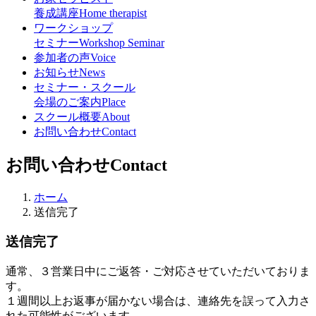
養成講座
Home therapist
ワークショップ
セミナー
Workshop Seminar
参加者の声
Voice
お知らせ
News
セミナー・スクール
会場のご案内
Place
スクール概要
About
お問い合わせ
Contact
お問い合わせ
Contact
ホーム
送信完了
送信完了
通常、３営業日中にご返答・ご対応させていただいておりま
す。
１週間以上お返事が届かない場合は、連絡先を誤って入力さ
れた可能性がございます。